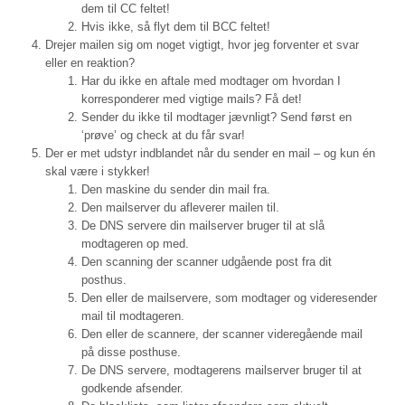
dem til CC feltet!
Hvis ikke, så flyt dem til BCC feltet!
Drejer mailen sig om noget vigtigt, hvor jeg forventer et svar
eller en reaktion?
Har du ikke en aftale med modtager om hvordan I
korresponderer med vigtige mails? Få det!
Sender du ikke til modtager jævnligt? Send først en
‘prøve’ og check at du får svar!
Der er met udstyr indblandet når du sender en mail – og kun én
skal være i stykker!
Den maskine du sender din mail fra.
Den mailserver du afleverer mailen til.
De DNS servere din mailserver bruger til at slå
modtageren op med.
Den scanning der scanner udgående post fra dit
posthus.
Den eller de mailservere, som modtager og videresender
mail til modtageren.
Den eller de scannere, der scanner videregående mail
på disse posthuse.
De DNS servere, modtagerens mailserver bruger til at
godkende afsender.